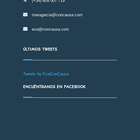
(+34) 609 007 719
marugarcia@concausa.com
eva@concausa.com
ÚLTIMOS TWEETS
Tweets by EvaConCausa
ENCUÉNTRANOS EN FACEBOOK