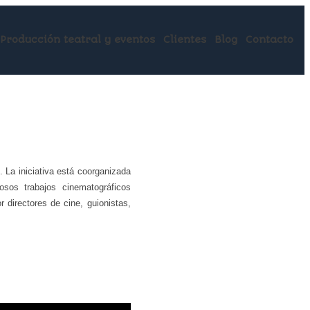
Producción teatral y eventos
Clientes
Blog
Contacto
 La iniciativa está coorganizada
sos trabajos cinematográficos
 directores de cine, guionistas,