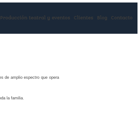
Producción teatral y eventos
Clientes
Blog
Contacto
les de amplio espectro que opera
da la familia.